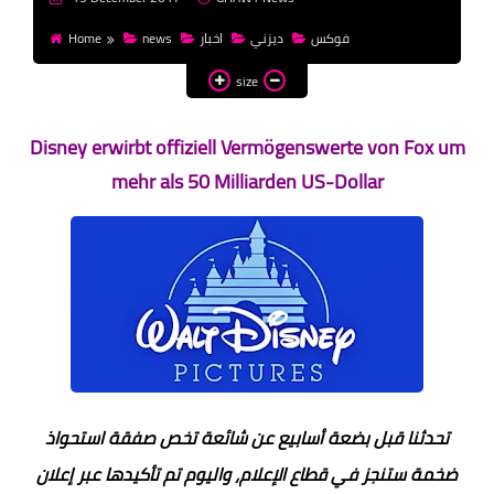
money
Home
news
اخبار
ديزني
فوكس
WordPress
size
templates HTML
templates Blogger
Disney erwirbt offiziell Vermögenswerte von Fox um
mehr als 50 Milliarden US-Dollar
css
تحدثنا قبل بضعة أسابيع عن شائعة تخص صفقة استحواذ
ضخمة ستنجز في قطاع الإعلام، واليوم تم تأكيدها عبر إعلان