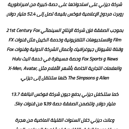
شركة ديزني على استحواذها على حصة كبيرة من امبراطورية
روبرت مردوخ الإعلامية فوكس بقيمة تصل إلى 52.4 مليار دولار.
بموجب الصفقة فإن شركة الإنتاج السينمائي 21st Century Fox
Film والاستديوهات التلفزيونية وخدمة الكيبل مثل قنوات FX
وقناة ناشيونال جيوغرافيك وأعمال الشركة الدولية وقنوات Fox
News و Fox Sports وحصة مسيطرة في خدمة البث Hulu
والعلامات التجارية الخاصة بأشهر الأفلام مثل X-Men, Avatar,
Alien و The Simpsons كلها ستنتقل إلى ديزني.
كما ستتكفل ديزني بدفع ديون شركة فوكس البالغة 13.7
مليار دولار. وتتضمن الصفقة حصة 39% من قنوات Sky.
وعانت ديزني خلال السنوات القليلة الماضية من هجرة