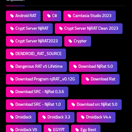
Android RAT
C#
Camtasia Studio 2023
Crypt Server NjRAT
Crypt Server NjRAT Clean 2023
Crypt Server NjRAT2023
Crypter
DENDROID_RAT_SOURCE
Dangerous RAT v5 Lifetime
Download NjRat 5.0
Download Program njRAT_v0.12G
Download Rat
Download SRC - NjRat 0.3.6
Download SRC - NjRat 1.0
Download src NjRat 5.0
DroidJack
DroidJack 3.3
DroidJack V4.4
DroidJack V5
EGYPT
Egy Best