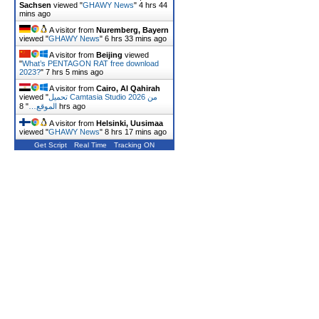
Sachsen
viewed "
GHAWY News
"
4 hrs 44
mins ago
A visitor from
Nuremberg, Bayern
viewed "
GHAWY News
"
6 hrs 33 mins ago
A visitor from
Beijing
viewed
"
What’s PENTAGON RAT free download
2023?
"
7 hrs 5 mins ago
A visitor from
Cairo, Al Qahirah
viewed "
تحميل Camtasia Studio 2026 من
"
الموقع…
8 hrs ago
A visitor from
Helsinki, Uusimaa
viewed "
GHAWY News
"
8 hrs 17 mins ago
Get Script
Real Time
Tracking ON