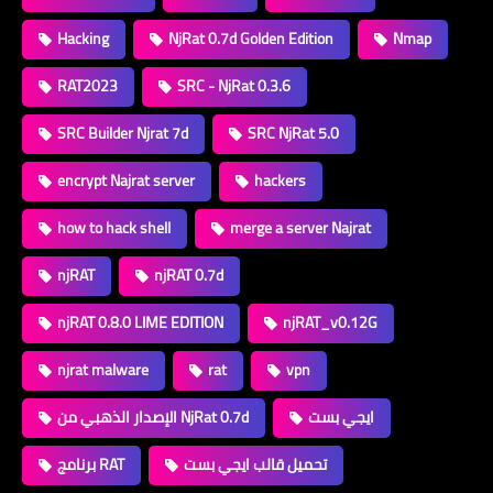
Hacking
NjRat 0.7d Golden Edition
Nmap
RAT2023
SRC - NjRat 0.3.6
SRC Builder Njrat 7d
SRC NjRat 5.0
encrypt Najrat server
hackers
how to hack shell
merge a server Najrat
njRAT
njRAT 0.7d
njRAT 0.8.0 LIME EDITION
njRAT_v0.12G
njrat malware
rat
vpn
ايجي بست
الإصدار الذهبي من NjRat 0.7d
تحميل قالب ايجي بست
برنامج RAT