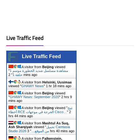
Live Traffic Feed
Live Traffic Feed
A visitor from
Beijing
viewed
"
مشاهدة مسلسل شديد الخطورة موسم 1
"
حلقة 1
2 mins ago
A visitor from
Helsinki, Uusimaa
viewed "
GHAWY News
"
1 hr 18 mins ago
A visitor from
Beijing
viewed
"
GHAWY News: September 2020
"
2 hrs 9
mins ago
A visitor from
Beijing
viewed "
تتيح
أخطاء RCE الحرجة في موجهات Cisco…
"
2
hrs 44 mins ago
A visitor from
Mashtul As Suq,
Ash Sharqiyah
viewed "
تحميل Camtasia
"
Studio 2026 من الموقع…
3 hrs 40 mins ago
A visitor from
Falkenstein,