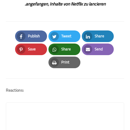
angefangen, Inhalte von Netflix zu lancieren.
Publish
Tweet
Share
Facebook
Twitter
LinkedIn
Save
Share
Send
Pinterest
Whatsapp
Email
Print
Print
Reactions: