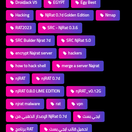
DroidJack V5
EGYPT
Egy Best
Hacking
NjRat 0.7d Golden Edition
Nmap
RAT2023
SRC - NjRat 0.3.6
SRC Builder Njrat 7d
SRC NjRat 5.0
encrypt Najrat server
hackers
how to hack shell
merge a server Najrat
njRAT
njRAT 0.7d
njRAT 0.8.0 LIME EDITION
njRAT_v0.12G
njrat malware
rat
vpn
ايجي بست
الإصدار الذهبي من NjRat 0.7d
تحميل قالب ايجي بست
برنامج RAT