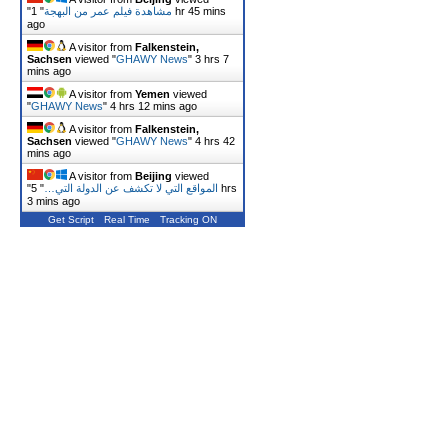
"
1 hr 45 mins
"
مشاهدة فيلم عمر من البهجة
ago
A visitor from
Falkenstein,
Sachsen
viewed "
GHAWY News
"
3 hrs 7
mins ago
A visitor from
Yemen
viewed
"
GHAWY News
"
4 hrs 12 mins ago
A visitor from
Falkenstein,
Sachsen
viewed "
GHAWY News
"
4 hrs 42
mins ago
A visitor from
Beijing
viewed
"
5 hrs
"
المواقع التي لا تكشف عن الدولة التي…
3 mins ago
Get Script
Real Time
Tracking ON