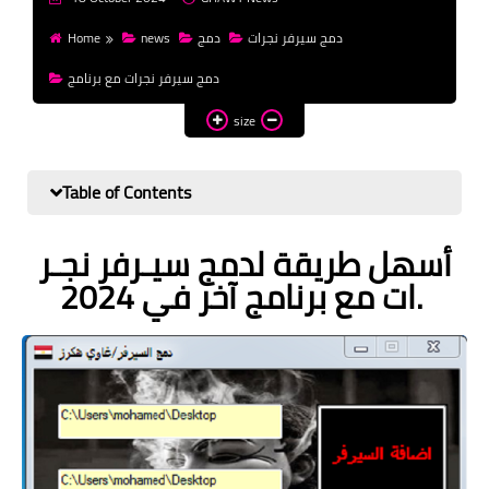
money
Home
news
دمج
دمج سيرفر نجرات
WordPress
دمج سيرفر نجرات مع برنامج
templates HTML
size
templates Blogger
css
Table of Contents
أسهل طريقة لدمج سيـرفر نجـر
ات مع برنامج آخر في 2024.