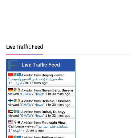
Live Traffic Feed
Live Traffic Feed
A visitor from
Beijing
viewed
"
سامسونج تفوّقت على الجميع وأصبحت
"
جاهزة…
1 hr 17 mins ago
A visitor from
Nuremberg, Bayern
viewed "
GHAWY News
"
1 hr 30 mins ago
A visitor from
Helsinki, Uusimaa
viewed "
GHAWY News
"
1 hr 30 mins ago
A visitor from
Dubai, Dubayy
viewed "
GHAWY News
"
1 hr 32 mins ago
A visitor from
Mountain View,
California
viewed "
مشاهدة فيلم عمر من
"
البهجة
1 hr 38 mins ago
A visitor from
Beijing
viewed