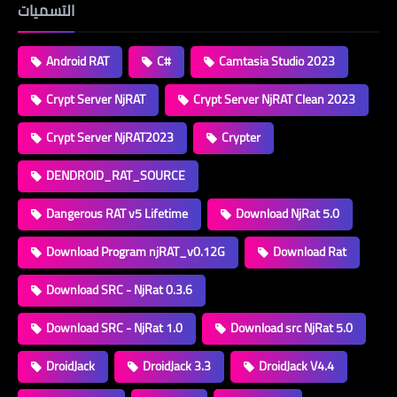
التسميات
Android RAT
C#
Camtasia Studio 2023
Crypt Server NjRAT
Crypt Server NjRAT Clean 2023
Crypt Server NjRAT2023
Crypter
DENDROID_RAT_SOURCE
Dangerous RAT v5 Lifetime
Download NjRat 5.0
Download Program njRAT_v0.12G
Download Rat
Download SRC - NjRat 0.3.6
Download SRC - NjRat 1.0
Download src NjRat 5.0
DroidJack
DroidJack 3.3
DroidJack V4.4