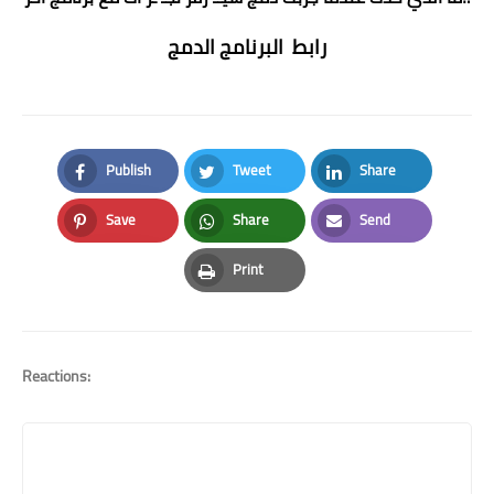
رابط البرنامج الدمج
Publish
Tweet
Share
Facebook
Twitter
LinkedIn
Save
Share
Send
Pinterest
Whatsapp
Email
Print
Print
Reactions: