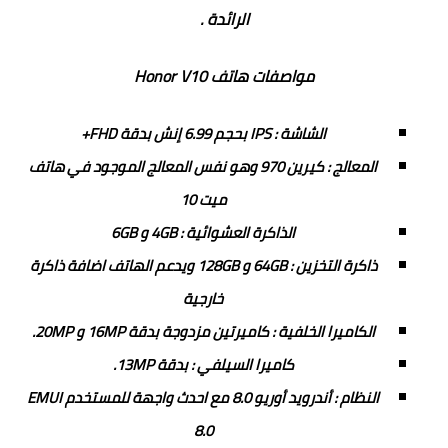
الرائدة .
مواصفات هاتف Honor V10
الشاشة : IPS بحجم 6.99 إنش بدقة FHD+
المعالج : كيرين 970 وهو نفس المعالج الموجود في هاتف
ميت 10
الذاكرة العشوائية : 4GB و 6GB
ذاكرة التخزين : 64GB و 128GB ويدعم الهاتف اضافة ذاكرة
خارجية
الكاميرا الخلفية : كاميرتين مزدوجة بدقة 16MP و 20MP.
كاميرا السيلفي : بدقة 13MP.
النظام : أندرويد أوريو 8.0 مع احدث واجهة للمستخدم EMUI
8.0