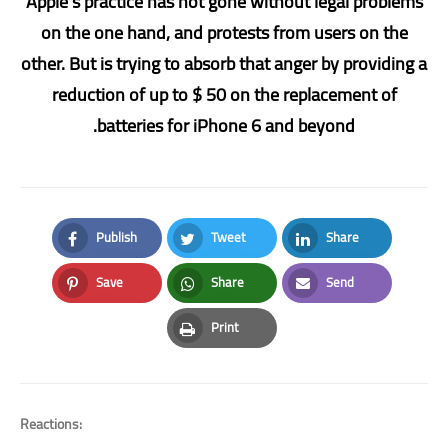
Apple's practice has not gone without legal problems
on the one hand, and protests from users on the
other. But is trying to absorb that anger by providing a
reduction of up to $ 50 on the replacement of
batteries for iPhone 6 and beyond.
Publish
Tweet
Share
Facebook
Twitter
LinkedIn
Save
Share
Send
Pinterest
Whatsapp
Email
Print
Print
Reactions: