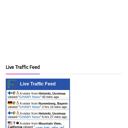
Live Traffic Feed
Live Traffic Feed
A visitor from
Helsinki, Uusimaa
viewed "
GHAWY News
"
40 mins ago
A visitor from
Nuremberg, Bayern
viewed "
GHAWY News
"
2 hrs 14 mins ago
A visitor from
Helsinki, Uusimaa
viewed "
GHAWY News
"
6 hrs 27 mins ago
A visitor from
Mountain View,
California
viewed "
كيف ستُغير تقنية تصوير