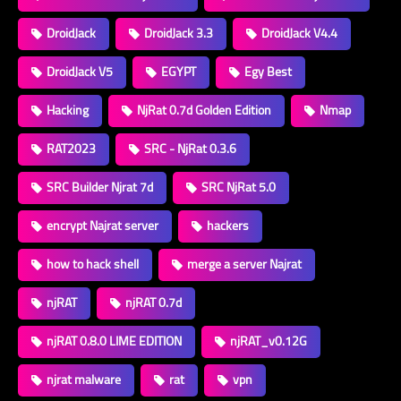
DroidJack
DroidJack 3.3
DroidJack V4.4
DroidJack V5
EGYPT
Egy Best
Hacking
NjRat 0.7d Golden Edition
Nmap
RAT2023
SRC - NjRat 0.3.6
SRC Builder Njrat 7d
SRC NjRat 5.0
encrypt Najrat server
hackers
how to hack shell
merge a server Najrat
njRAT
njRAT 0.7d
njRAT 0.8.0 LIME EDITION
njRAT_v0.12G
njrat malware
rat
vpn