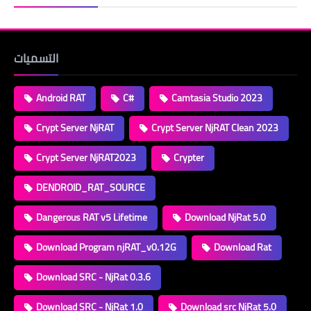
التسميات
Android RAT
C#
Camtasia Studio 2023
Crypt Server NjRAT
Crypt Server NjRAT Clean 2023
Crypt Server NjRAT2023
Crypter
DENDROID_RAT_SOURCE
Dangerous RAT v5 Lifetime
Download NjRat 5.0
Download Program njRAT_v0.12G
Download Rat
Download SRC - NjRat 0.3.6
Download SRC - NjRat 1.0
Download src NjRat 5.0