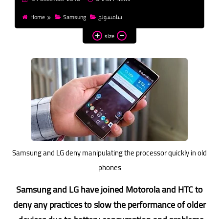
money
Home
Samsung
سامسونج
WordPress
size
templates HTML
templates Blogger
css
Samsung and LG deny manipulating the processor quickly in old
phones
Samsung and LG have joined Motorola and HTC to
deny any practices to slow the performance of older