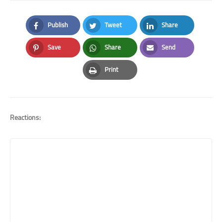
Publish
Tweet
Share
Facebook
Twitter
LinkedIn
Save
Share
Send
Pinterest
Whatsapp
Email
Print
Print
Reactions: