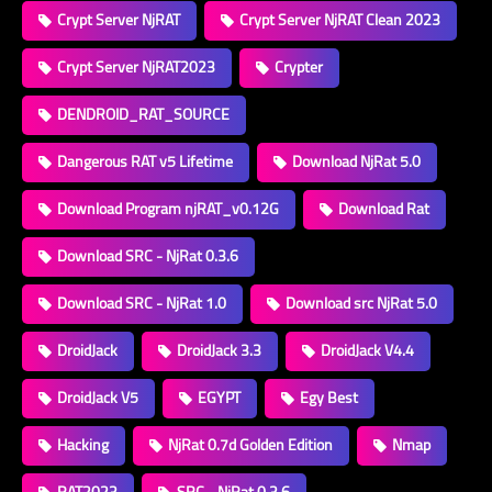
Crypt Server NjRAT
Crypt Server NjRAT Clean 2023
Crypt Server NjRAT2023
Crypter
DENDROID_RAT_SOURCE
Dangerous RAT v5 Lifetime
Download NjRat 5.0
Download Program njRAT_v0.12G
Download Rat
Download SRC - NjRat 0.3.6
Download SRC - NjRat 1.0
Download src NjRat 5.0
DroidJack
DroidJack 3.3
DroidJack V4.4
DroidJack V5
EGYPT
Egy Best
Hacking
NjRat 0.7d Golden Edition
Nmap
RAT2023
SRC - NjRat 0.3.6