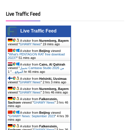
Live Traffic Feed
Live Traffic Feed
A visitor from
Nuremberg, Bayern
viewed "
GHAWY News
"
19 mins ago
A visitor from
Beijing
viewed
"
What’s PENTAGON RAT free download
2023?
"
51 mins ago
A visitor from
Cairo, Al Qahirah
viewed "
تحميل Camtasia Studio 2026 من
"
الموقع…
1 hr 46 mins ago
A visitor from
Helsinki, Uusimaa
viewed "
GHAWY News
"
2 hrs 3 mins ago
A visitor from
Nuremberg, Bayern
viewed "
GHAWY News
"
3 hrs 46 mins ago
A visitor from
Falkenstein,
Sachsen
viewed "
GHAWY News
"
3 hrs 46
mins ago
A visitor from
Beijing
viewed
"
GHAWY News: September 2023
"
4 hrs 39
mins ago
A visitor from
Falkenstein,
Sachsen
viewed "
GHAWY News
"
5 hrs 36