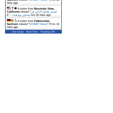
mins ago
A visitor from
Mountain View,
California
viewed "
اشحن هاتفك الذكي في
"
ساعتين مع هذه…
8 hrs 25 mins ago
A visitor from
Falkenstein,
Sachsen
viewed "
GHAWY News
"
9 hrs 16
mins ago
Get Script
Real Time
Tracking ON