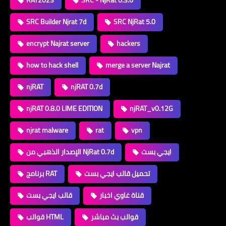
SRC Builder Njrat 7d
SRC NjRat 5.0
encrypt Najrat server
hackers
how to hack shell
merge a server Najrat
njRAT
njRAT 0.7d
njRAT 0.8.0 LIME EDITION
njRAT_v0.12G
njrat malware
rat
vpn
ايجي بست
الإصدار الذهبي من NjRat 0.7d
تحميل قالب ايجي بست
برنامج RAT
قناة غاوي اخبار
قالب ايجي بست
قوالب بث مباشر
قوالب HTML