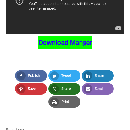
Download Manger
Publish
Tweet
Share
Facebook
Twitter
LinkedIn
Save
Share
Send
Pinterest
Whatsapp
Email
Print
Print
Reactions: