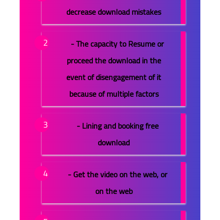
decrease download mistakes
- The capacity to Resume or
proceed the download in the
event of disengagement of it
because of multiple factors
- Lining and booking free
download
- Get the video on the web, or
on the web