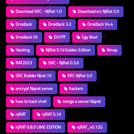
Download SRC - NjRat 1.0
Download src NjRat 5.0
DroidJack
DroidJack 3.3
DroidJack V4.4
DroidJack V5
EGYPT
Egy Best
Hacking
NjRat 0.7d Golden Edition
Nmap
RAT2023
SRC - NjRat 0.3.6
SRC Builder Njrat 7d
SRC NjRat 5.0
encrypt Najrat server
hackers
how to hack shell
merge a server Najrat
njRAT
njRAT 0.7d
njRAT 0.8.0 LIME EDITION
njRAT_v0.12G