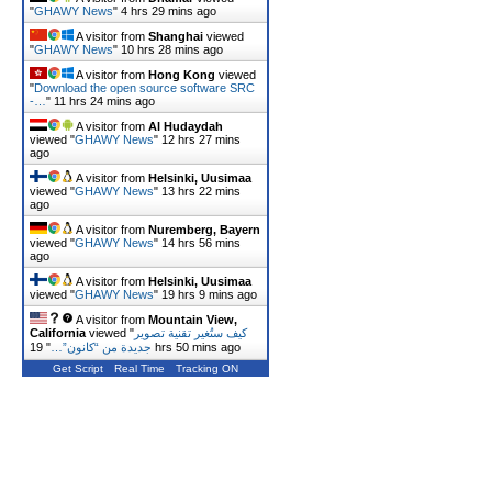
"
GHAWY News
"
4 hrs 29 mins ago
A visitor from
Shanghai
viewed
"
GHAWY News
"
10 hrs 28 mins ago
A visitor from
Hong Kong
viewed
"
Download the open source software SRC
-…
"
11 hrs 24 mins ago
A visitor from
Al Hudaydah
viewed "
GHAWY News
"
12 hrs 27 mins
ago
A visitor from
Helsinki, Uusimaa
viewed "
GHAWY News
"
13 hrs 22 mins
ago
A visitor from
Nuremberg, Bayern
viewed "
GHAWY News
"
14 hrs 56 mins
ago
A visitor from
Helsinki, Uusimaa
viewed "
GHAWY News
"
19 hrs 9 mins ago
A visitor from
Mountain View,
California
viewed "
كيف ستُغير تقنية تصوير
"
جديدة من “كانون”…
19 hrs 50 mins ago
Get Script
Real Time
Tracking ON