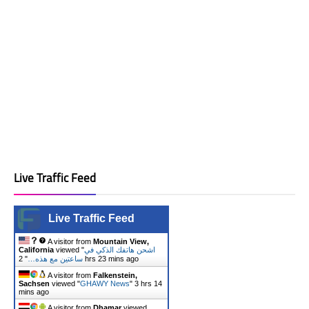
Live Traffic Feed
Live Traffic Feed
A visitor from
Mountain View,
California
viewed "
اشحن هاتفك الذكي في
"
ساعتين مع هذه…
2 hrs 23 mins ago
A visitor from
Falkenstein,
Sachsen
viewed "
GHAWY News
"
3 hrs 14
mins ago
A visitor from
Dhamar
viewed