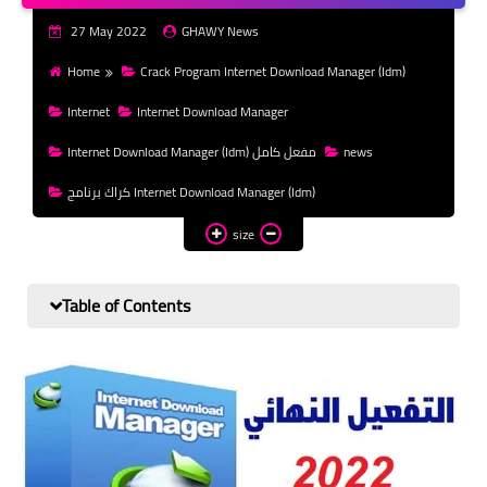
money
27 May 2022
GHAWY News
WordPress
Home
Crack Program Internet Download Manager (Idm)
templates HTML
Internet
Internet Download Manager
templates Blogger
Internet Download Manager (Idm) مفعل كامل
news
css
كراك برنامج Internet Download Manager (Idm)
size
Table of Contents