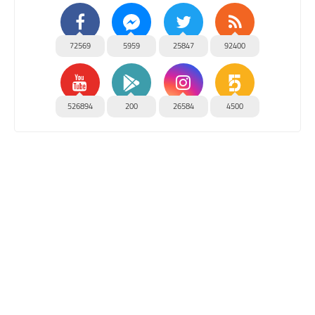
72569
5959
25847
92400
526894
200
26584
4500