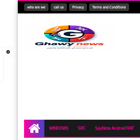
who are we
call us
Privacy
Terms and Conditions
WINDOWS
SRC
SpyNote Android RAT
Home