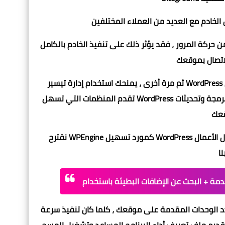
 حركة المرور ، فقد يؤثر ذلك على تنفيذ الخادم بالكامل
ثم مرة أخرى ، يمنحك استخدام إدارة تيسير WordPress الخاضعة للإشراف تصميمات الخادم الأكثر انسيابية لتشغيل WordPress.
تقدم المنظمات التي تسهل WordPress الإشراف بالإضافة إلى ذلك تعزيزات مبرمجة وتحديثات WordPress مبرمجة وإعدادات أمان
نقترح WPEngine كمورد تسهيل WordPress المفضل لدينا. هم أيضًا الأكثر شهرة في مجال الأعمال. (انظر قسيمة WPEngine
 المقدمة على موقعك ، كلما كان تنفيذ سرعة WordPress بطيئًا. يمكن أن يكون العدد الزائد من الوحدات (أو