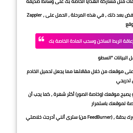
Zappler ، على سبيل المثال ، هي مساعدة تساعد في ميكنة المهام ، والتي سترفض بعد ذلك ، في هذه المرحلة ، الحمل على
عاقة الربط الساخن وسحب المادة الخاصة بك
يحدث ذلك عندما تقوم مواقع مختلفة بتوجيه الاتصال بالصور الموجودة على موقعك من خلال مقالاتها مما يجعل تحميل الخادم
أو يصبح موقعك (و
خاصة الصور
) أكثر شهرة ، كما يجب أن
سترى أنني أدرجت خلاصتي (من FeedBurner) ، وسيتعين عليك استبدالها باسم الخلاصة ، بأي طريقة أخرى لن تظهر صورك بدقة