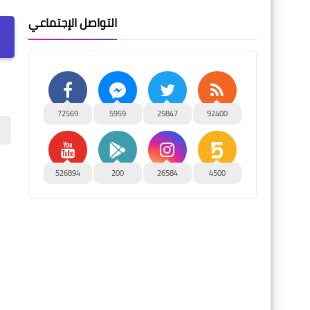
التواصل الإجتماعي
72569
5959
25847
92400
526894
200
26584
4500