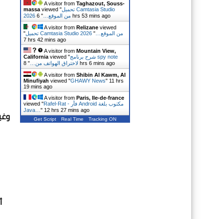
A visitor from
Taghazout, Souss-
تحميل Camtasia Studio
viewed "
massa
6 hrs 53 mins ago
2026 من الموقع…
"
A visitor from
Relizane
viewed
تحميل Camtasia Studio 2026 من الموقع…
"
"
7 hrs 42 mins ago
A visitor from
Mountain View,
شرح برنامج spy note
viewed "
California
8 hrs 6 mins ago
لاختراق الهواتف من…
"
A visitor from
Shibin Al Kawm, Al
Minufiyah
viewed "
GHAWY News
"
11 hrs
19 mins ago
A visitor from
Paris, Ile-de-france
Rafel-Rat - فأر Android مكتوب بلغة
viewed "
Java…
"
12 hrs 27 mins ago
Get Script
Real Time
Tracking ON