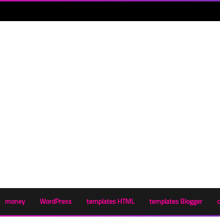
money
WordPress
templates HTML
templates Blogger