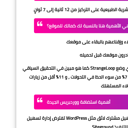
ي الأهمية هنا بالنسبة لك كمالك للموقع؟
لمدة ثانية واحدة في وقت تحميل الصفحة يمكن أن يؤدي إلى حدوث 7٪ من سوء الحظ في التحولات ، و 11٪ أقل من زيارات
أهمية استضافة ووردبريس الجيدة
Siteground