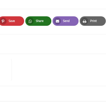
Save
Share
Send
Print
Pinterest
Whatsapp
Email
Print