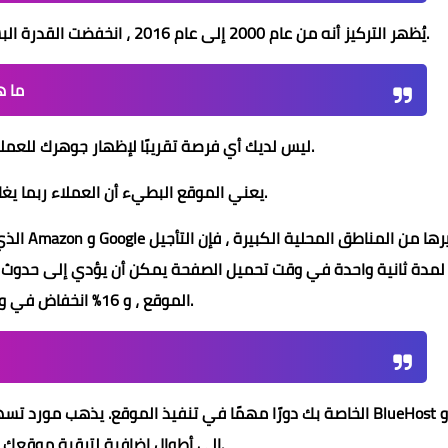
يُظهر التركيز أنه من عام 2000 إلى عام 2016 ، انخفضت القدرة البشرية الطبيعية على التركيز من 12 ثانية إلى 7 ثوانٍ.
ما ه
ليس لديك أي فرصة تقريبًا لإظهار جوهرك للعملاء وإقناعهم بالبقاء على موقعك.
يعني الموقع البطيء أن العملاء ربما يغادرون موقعك قبل تحميله.
وغيرها من المناطق المحلية الكبيرة ، فإن التأجيل
Google
و
Amazon
كما هو مبين في التحقيق السياقي StrangeLoop الذي وضع
الموقع ، و 16٪ انخفاض في ولاء المستهلك.
BlueHost أو
تفترض إدارة تسهيل WordPress الخاصة بك دورًا مهمًا في تنفيذ الموقع. يذهب مورد تسهيل مشترك لائق مثل
إلى أطوال إضافية لترقية موقعك للتنفيذ.