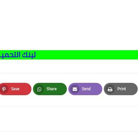
لينك التحميـ
Save
Share
Send
Print
Pinterest
Whatsapp
Email
Print