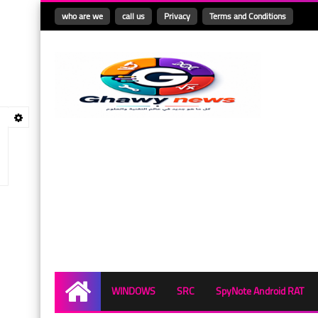
who are we
call us
Privacy
Terms and Conditions
WINDOWS
SRC
SpyNote Android RAT
Home