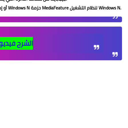
- Microsoft .NET 4.7.2 أو إصدار أحدث (مضمن) ، يتطلب Windows N حزمة MediaFeature لنظام التشغيل Windows N.
الشرح فيديو