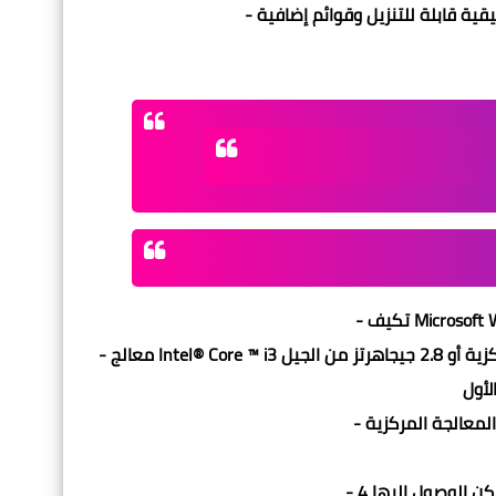
- معالج Intel® Core ™ i3 من الجيل السادس بسرعة 2.8 جيجاهرتز مع نواتين لوحدة المعالجة المركزية أو 2.8 جيجاهرتز من الجيل