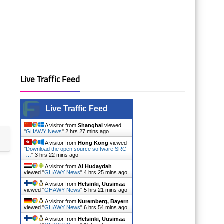
Live Traffic Feed
Live Traffic Feed
A visitor from
Shanghai
viewed
"
GHAWY News
"
2 hrs 27 mins ago
A visitor from
Hong Kong
viewed
"
Download the open source software SRC
-…
"
3 hrs 22 mins ago
A visitor from
Al Hudaydah
viewed "
GHAWY News
"
4 hrs 25 mins ago
A visitor from
Helsinki, Uusimaa
viewed "
GHAWY News
"
5 hrs 21 mins ago
A visitor from
Nuremberg, Bayern
viewed "
GHAWY News
"
6 hrs 54 mins ago
A visitor from
Helsinki, Uusimaa