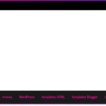
money
WordPress
templates HTML
templates Blogger