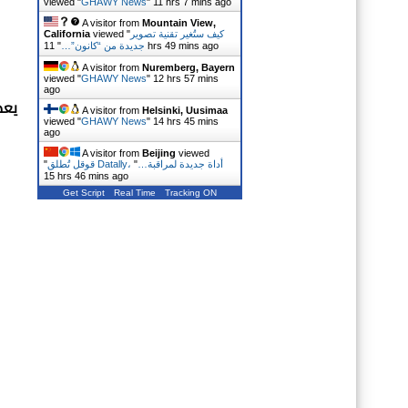
viewed "
GHAWY News
"
11 hrs 7 mins ago
A visitor from
Mountain View,
كيف ستُغير تقنية تصوير
viewed "
California
11 hrs 49 mins ago
جديدة من “كانون”…
"
A visitor from
Nuremberg, Bayern
viewed "
GHAWY News
"
12 hrs 57 mins
ago
يعد
A visitor from
Helsinki, Uusimaa
viewed "
GHAWY News
"
14 hrs 45 mins
ago
A visitor from
Beijing
viewed
قوقل تُطلق Datally، أداة جديدة لمراقبة…
"
"
15 hrs 46 mins ago
Get Script
Real Time
Tracking ON