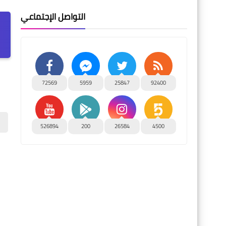
التواصل الإجتماعي
72569
5959
25847
92400
526894
200
26584
4500