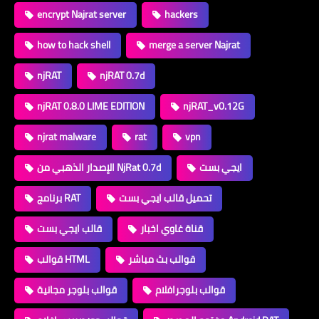
encrypt Najrat server
hackers
how to hack shell
merge a server Najrat
njRAT
njRAT 0.7d
njRAT 0.8.0 LIME EDITION
njRAT_v0.12G
njrat malware
rat
vpn
ايجي بست
الإصدار الذهبي من NjRat 0.7d
تحميل قالب ايجي بست
برنامج RAT
قناة غاوي اخبار
قالب ايجي بست
قوالب بث مباشر
قوالب HTML
قوالب بلوجرافلام
قوالب بلوجر مجانية