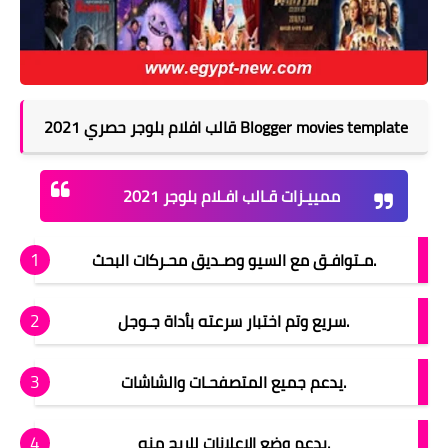
قالب افلام بلوجر حصري 2021 Blogger movies template
ممييـزات قـالب افـلام بلوجر 2021
مـتوافـق مع السيو وصـديق محـركات البحث.
سريع وتم اختبار سرعته بأداة جـوجل.
يدعم جميع المتصفحـات والشاشات.
يدعم وضع الاعلانات للربح منه.