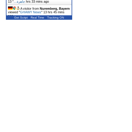
"
جاهزة…
13 hrs 33 mins ago
A visitor from
Nuremberg, Bayern
viewed "
GHAWY News
"
13 hrs 45 mins
ago
Get Script
Real Time
Tracking ON