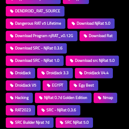
DENDROID_RAT_SOURCE
Dangerous RAT v5 Lifetime
Download NjRat 5.0
Download Program njRAT_v0.12G
Download Rat
Download SRC - NjRat 0.3.6
Download SRC - NjRat 1.0
Download src NjRat 5.0
DroidJack
DroidJack 3.3
DroidJack V4.4
DroidJack V5
EGYPT
Egy Best
Hacking
NjRat 0.7d Golden Edition
Nmap
RAT2023
SRC - NjRat 0.3.6
SRC Builder Njrat 7d
SRC NjRat 5.0