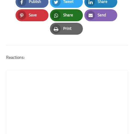
Publish
Tweet
Share
Facebook
Twitter
LinkedIn
Save
Share
Send
Pinterest
Whatsapp
Email
Print
Print
Reactions: