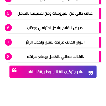
قـالب خالي من الفيروسات ومن تصميمنا بالكامل.
عـرض الافلام بشكل احترافي وجذاب.
اللوان القالب مريحه للعين وتجذب الزائر.
القـالب مجاني بالكامل ويمنع سرقته.
شـرح تركيب القـالـب وطـريقة الـنشر.