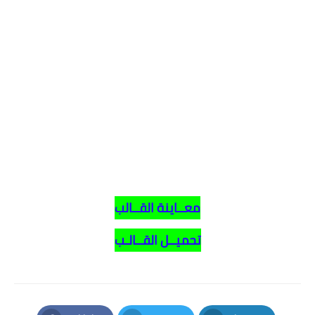
معــاينة القــالب
تحميــل القــالـب