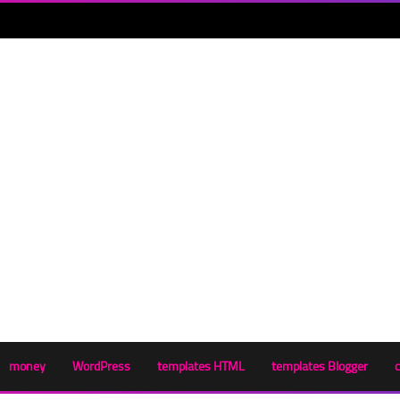
money
WordPress
templates HTML
templates Blogger