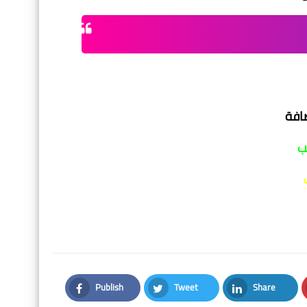
افة
ب
Publish
Tweet
Share
Facebook
Twitter
LinkedIn