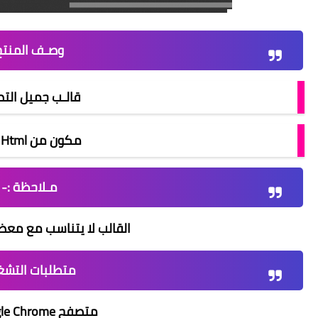
وصـف المنتج
قالـب جميل الت
مكون من Html و Css
مـلاحظة :-
القالب لا يتناسب مع مع
متطلبات التشغ
متصفح Google Chrome