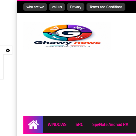
who are we
call us
Privacy
Terms and Conditions
WINDOWS
SRC
SpyNote Android RAT
Home