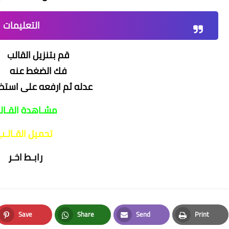
التعليمات
قم بتنزيل القالب
فك الضغط عنه
عدله ثم ارفعه على استض
مشـاهدة القـال
تحميل القـالـب
رابـط اخـر
Save
Share
Send
Print
Pinterest
Whatsapp
Email
Print