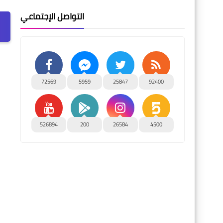
التواصل الإجتماعي
72569
5959
25847
92400
526894
200
26584
4500