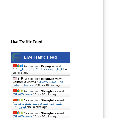
Live Traffic Feed
Live Traffic Feed
A visitor from
Beijing
viewed
"
5 hrs
"
الإشارة منخفضة، لذا لا يمكنك إرسال…
28 mins ago
A visitor from
Mountain View,
California
viewed "
GHAWY News: 148
million subscribers
"
6 hrs 18 mins ago
A visitor from
Shanghai
viewed
"
GHAWY News
"
6 hrs 18 mins ago
A visitor from
Shanghai
viewed
"
ظهور خط أخضر في بعض شاشات هواتف
"
آيفون…
6 hrs 20 mins ago
A visitor from
Shanghai
viewed
"
GHAWY News
"
6 hrs 20 mins ago