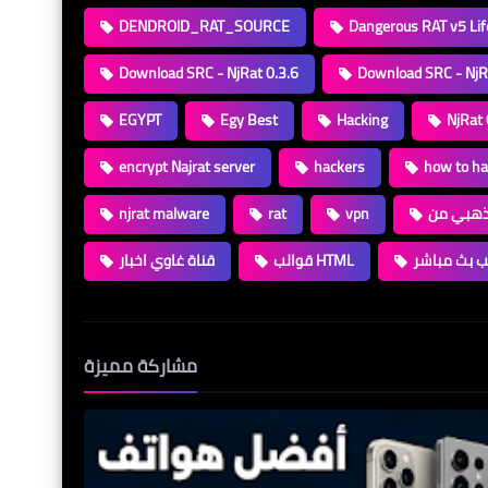
DENDROID_RAT_SOURCE
Dangerous RAT v5 Lif
Download SRC - NjRat 0.3.6
Download SRC - NjR
EGYPT
Egy Best
Hacking
NjRat 
encrypt Najrat server
hackers
how to ha
njrat malware
rat
vpn
ب بث مباشر
قوالب HTML
قناة غاوي اخبار
مشاركة مميزة