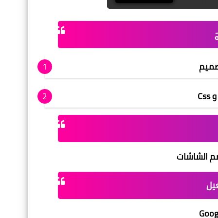
صميم
ضم الشاشات
يل