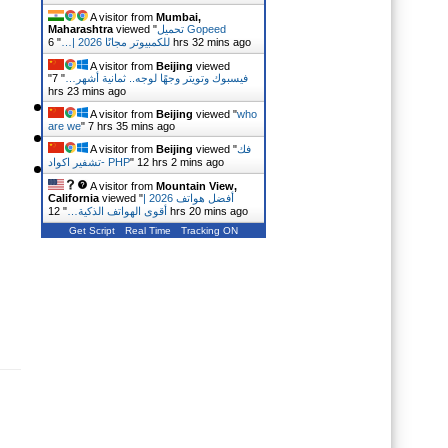
A visitor from
Mumbai,
Maharashtra
viewed "
تحميل Gopeed
"
للكمبيوتر مجانًا 2026 |…
6 hrs 32 mins ago
A visitor from
Beijing
viewed
"
7
"
فيسبوك وتويتر وجهًا لوجه.. ثمانية أشهر…
hrs 23 mins ago
A visitor from
Beijing
viewed "
who
are we
"
7 hrs 36 mins ago
A visitor from
Beijing
viewed "
فك
تشفير اكواد- PHP
"
12 hrs 2 mins ago
A visitor from
Mountain View,
California
viewed "
أفضل هواتف 2026 |
"
أقوى الهواتف الذكية…
12 hrs 20 mins ago
Get Script
Real Time
Tracking ON