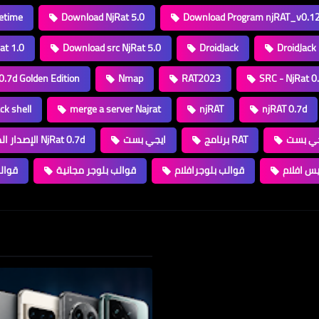
etime
Download NjRat 5.0
Download Program njRAT_v0.1
at 1.0
Download src NjRat 5.0
DroidJack
DroidJack
0.7d Golden Edition
Nmap
RAT2023
SRC - NjRat 0
ck shell
merge a server Najrat
njRAT
njRAT 0.7d
جي بست
برنامج RAT
ايجي بست
الإصدار الذهبي من NjRat 0.7d
يس افلام
قوالب بلوجرافلام
قوالب بلوجر مجانية
قوال
Loading...