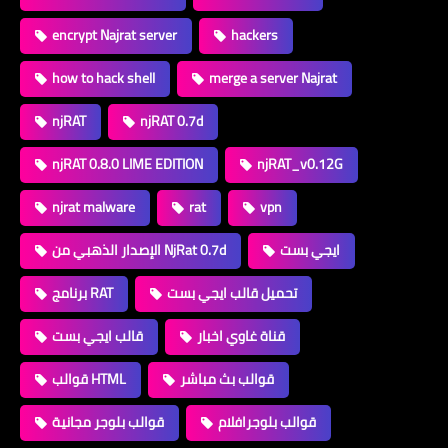
encrypt Najrat server
hackers
how to hack shell
merge a server Najrat
njRAT
njRAT 0.7d
njRAT 0.8.0 LIME EDITION
njRAT_v0.12G
njrat malware
rat
vpn
ايجي بست
الإصدار الذهبي من NjRat 0.7d
تحميل قالب ايجي بست
برنامج RAT
قناة غاوي اخبار
قالب ايجي بست
قوالب بث مباشر
قوالب HTML
قوالب بلوجرافلام
قوالب بلوجر مجانية