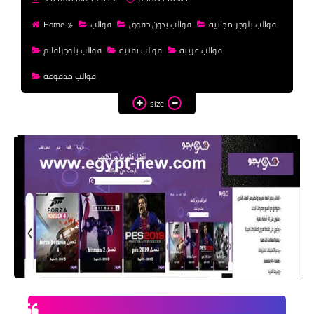
money
قوالب بلوجر مجانية
قوالب بدون حقوق
قوالب
Home
WordPress
قوالب عريبه
قوالب تقنية
قوالب بلوجرافلام
templates HTML
قوالب مدفوعة
templates Blogger
size
css