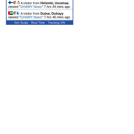
A visitor from
Helsinki, Uusimaa
viewed "
GHAWY News
"
7 hrs 44 mins ago
A visitor from
Dubai, Dubayy
viewed "
GHAWY News
"
7 hrs 46 mins ago
Get Script
Real Time
Tracking ON