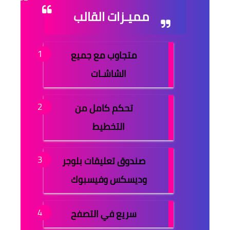
مميـزات القالب
متجاوب مع جميع
الشاشـات
تحكم كامل من
التخطيط
صندوق تعليقات بلوجر
وديسكس وفيسبوك
سريع في التصفح