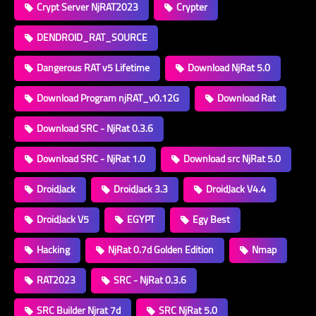
Crypt Server NjRAT2023
Crypter
DENDROID_RAT_SOURCE
Dangerous RAT v5 Lifetime
Download NjRat 5.0
Download Program njRAT_v0.12G
Download Rat
Download SRC - NjRat 0.3.6
Download SRC - NjRat 1.0
Download src NjRat 5.0
DroidJack
DroidJack 3.3
DroidJack V4.4
DroidJack V5
EGYPT
Egy Best
Hacking
NjRat 0.7d Golden Edition
Nmap
RAT2023
SRC - NjRat 0.3.6
SRC Builder Njrat 7d
SRC NjRat 5.0