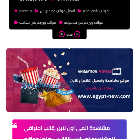
money
قوالب بلوجرافلام
افضل قوالب ووردبريس
Home
WordPress
قوالب ووردبريس مدفوعة
قوالب ووردبريس مجانيه
templates HTML
size
templates Blogger
css
مشاهدة انمى اون لاين ,قالب احترافي