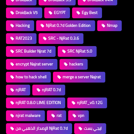
DroidJack V5
EGYPT
Egy Best
Hacking
NjRat 0.7d Golden Edition
Nmap
RAT2023
SRC - NjRat 0.3.6
SRC Builder Njrat 7d
SRC NjRat 5.0
encrypt Najrat server
hackers
how to hack shell
merge a server Najrat
njRAT
njRAT 0.7d
njRAT 0.8.0 LIME EDITION
njRAT_v0.12G
njrat malware
rat
vpn
ايجي بست
الإصدار الذهبي من NjRat 0.7d