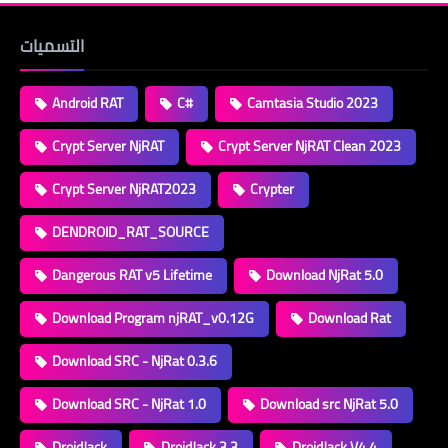
التسميات
Android RAT
C#
Camtasia Studio 2023
Crypt Server NjRAT
Crypt Server NjRAT Clean 2023
Crypt Server NjRAT2023
Crypter
DENDROID_RAT_SOURCE
Dangerous RAT v5 Lifetime
Download NjRat 5.0
Download Program njRAT_v0.12G
Download Rat
Download SRC - NjRat 0.3.6
Download SRC - NjRat 1.0
Download src NjRat 5.0
DroidJack
DroidJack 3.3
DroidJack V4.4