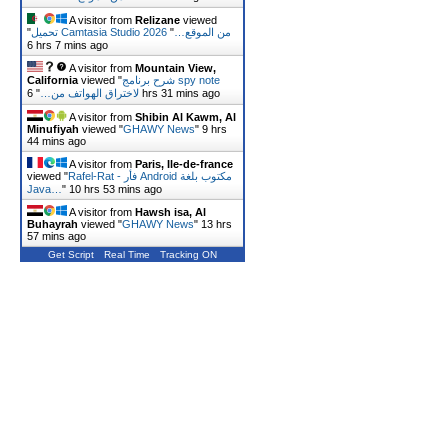
A visitor from
Relizane
viewed
تحميل Camtasia Studio 2026 من الموقع…
"
"
6 hrs 7 mins ago
A visitor from
Mountain View,
شرح برنامج spy note
viewed "
California
6 hrs 31 mins ago
لاختراق الهواتف من…
"
A visitor from
Shibin Al Kawm, Al
Minufiyah
viewed "
GHAWY News
"
9 hrs
44 mins ago
A visitor from
Paris, Ile-de-france
Rafel-Rat - فأر Android مكتوب بلغة
viewed "
Java…
"
10 hrs 53 mins ago
A visitor from
Hawsh isa, Al
Buhayrah
viewed "
GHAWY News
"
13 hrs
57 mins ago
Get Script
Real Time
Tracking ON