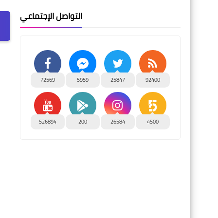
التواصل الإجتماعي
72569
5959
25847
92400
526894
200
26584
4500