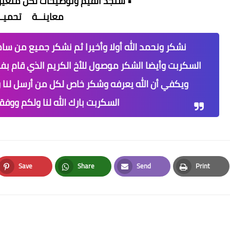
• ستجد القيم وتوضيحات لكل متغير ا
معاينــة
تحميــ
نشكر ونحمد الله أولا وأخيرا ثم نشكر جميع من ساه
السكربت وأيضا الشكر موصول للأخ الكريم الذي قام بف
ويكفي أن الله يعرفه وشكر خاص لكل من أرسل لنا 
السكربت بارك الله لنا ولكم ووفقن
Save
Share
Send
Print
Pinterest
Whatsapp
Email
Print