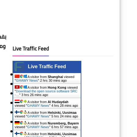
بفض
ومت
Live Traffic Feed
Live Traffic Feed
A visitor from
Shanghai
viewed
"
GHAWY News
"
2 hrs 30 mins ago
A visitor from
Hong Kong
viewed
"
Download the open source software SRC
-…
"
3 hrs 26 mins ago
A visitor from
Al Hudaydah
viewed "
GHAWY News
"
4 hrs 28 mins ago
A visitor from
Helsinki, Uusimaa
viewed "
GHAWY News
"
5 hrs 24 mins ago
A visitor from
Nuremberg, Bayern
viewed "
GHAWY News
"
6 hrs 57 mins ago
A visitor from
Helsinki, Uusimaa