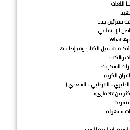
ط اللغات
لهيد
فة مقرئين جدد
اصل الإجتماعي
كلة بتحميل الكتاب وتم إصلاحها
ات والكتب
- الطبري - القرطبي - السعدي )
37 قارىء
منفردة
يات بسهولة
اسية العالمية للويب