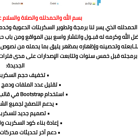
بسم الله والحمدلله والصلاة والسلام 
الحمدلله الذي يسر لنا برمجة وتطوير السكربتات الدعوية وخدمة
ل الله وكرمه له قبـول وانتشار واسع بين المواقع ومن باب حر
ـابعته وتحصينه وإظهاره بمظهر يليق بما يحمله من نصوص مبا
برمجته قبل خمس سنوات وتتابعت الإصدارات على مدى فترات مت
الجديدة:
• تخفيف حجم السكرب
• تقليل عدد الملفات ودمج
• استخدام Bootstrap في قالب السكربت
• يدعم التصفح لجميع الش
• تصميم جديد للسكرب
• إعادة بناء كود السكربت و
• دعم آخر تحديثات محركات 