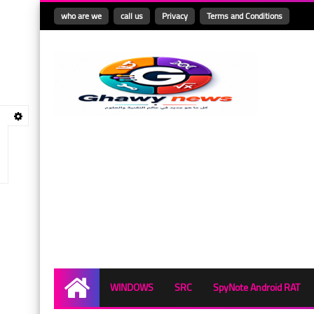
who are we
call us
Privacy
Terms and Conditions
WINDOWS
SRC
SpyNote Android RAT
Home