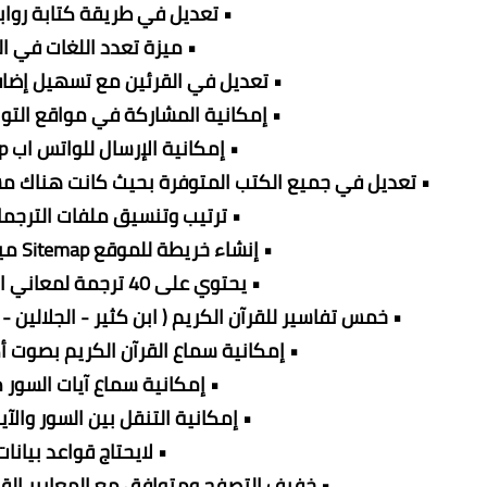
• تعديل في طريقة كتابة رواب
• ميزة تعدد اللغات في ا
• تعديل في القرئين مع تسهيل إضا
• إمكانية المشاركة في مواقع التو
• إمكانية الإرسال للواتس اب WhatsApp
• تعديل في جميع الكتب المتوفرة بحيث كانت هناك مش
• ترتيب وتنسيق ملفات الترجم
• إنشاء خريطة للموقع Sitemap ميزات السكربت:
• يحتوي على 40 ترجمة لمعاني القرآن الكريم
• خمس تفاسير للقرآن الكريم ( ابن كثير - الجلالين 
• إمكانية سماع القرآن الكريم بصوت أكثر من 
• إمكانية سماع آيات السور 
• إمكانية التنقل بين السور والآ
• لايحتاج قواعد بيانات
• خفيف التصفح ومتوافق مع المعايير القي