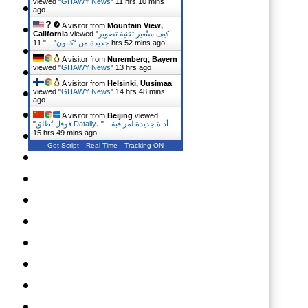
viewed "
GHAWY News
"
11 hrs 10 mins
ago
A visitor from
Mountain View,
كيف ستُغير تقنية تصوير
viewed "
California
11 hrs 52 mins ago
جديدة من “كانون”…
"
A visitor from
Nuremberg, Bayern
viewed "
GHAWY News
"
13 hrs ago
A visitor from
Helsinki, Uusimaa
viewed "
GHAWY News
"
14 hrs 48 mins
ago
A visitor from
Beijing
viewed
قوقل تُطلق Datally، أداة جديدة لمراقبة…
"
"
15 hrs 49 mins ago
Get Script
Real Time
Tracking ON