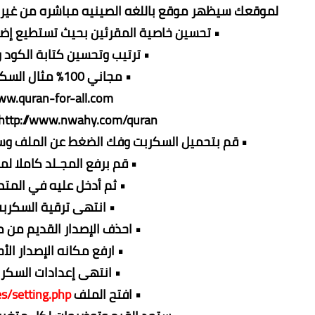
لموقعك سيظهر موقع باللغه الصينيه مباشره من غير ع
• تحسين خاصية المقرئين بحيث تستطيع إضاف
• ترتيب وتحسين كتابة الكود 
• مجاني 100% مثال السكـربت:
www.quran-for-all.com
http://www.nwahy.com/quran
• قم بتحميل السكربت وفك الضغط عن الملف و
• قم برفع المجـلد كاملا ل
• ثم أدخل عليه في المت
• انتهى ترقية السكربت
• احذف الإصدار القديم من
• ارفع مكانه الإصدار الأ
• انتهى إعدادات السكرب
• افتح الملف
es/setting.php