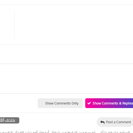
Show Comments Only
Show Comments & Replie
متحف ألأن
Post a Comment
السلام عليكم يا أخي لو سمحت الرابط غير شغال أرجوك أود نشر القرآن الكريم ب