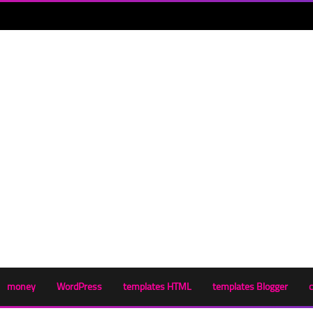
money
WordPress
templates HTML
templates Blogger