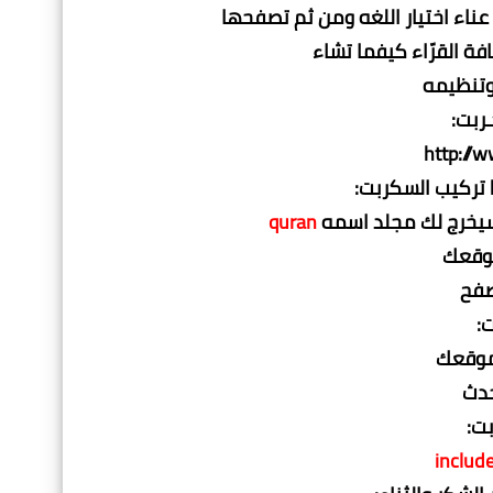
ناء اختيار اللغه ومن ثم تصفحها
ة القرّاء كيفما تشاء
وتنظيمه
http://
تركيب السكربت:
سيخرج لك مجلد اسمه
quran
موقعك
صفح
:
 موقعك
حدث
ت:
includ