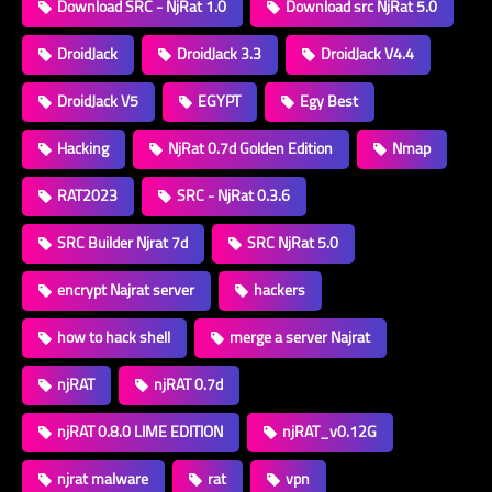
Download SRC - NjRat 1.0
Download src NjRat 5.0
DroidJack
DroidJack 3.3
DroidJack V4.4
DroidJack V5
EGYPT
Egy Best
Hacking
NjRat 0.7d Golden Edition
Nmap
RAT2023
SRC - NjRat 0.3.6
SRC Builder Njrat 7d
SRC NjRat 5.0
encrypt Najrat server
hackers
how to hack shell
merge a server Najrat
njRAT
njRAT 0.7d
njRAT 0.8.0 LIME EDITION
njRAT_v0.12G
njrat malware
rat
vpn