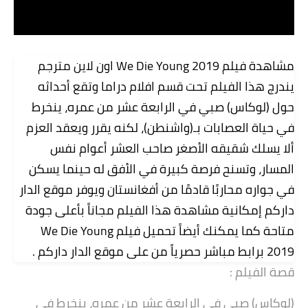
مشاهدة
فيلم We Die Young 2019 اون لاين مترجم
يندرج هذا الفيلم تحت قسم افلام دراما وتقع أحداثه
حول (لوكاس) صبي في الرابعة عشر من عمره، ينخرط
في حياة العصابات بـ(واشنطن)، لكنه يقرر ويعقد العزم
ألا يسلك شقيقه الأصغر صاحب العشر أعوام نفس
المسار، وتسنح فرصة كبيرة في اﻷفق له حينما يسكن
في جواره محاربًا قادمًا من أفغانستان
ويوفر موقع الدار
داركم إمكانية مشاهدة هذا الفيلم مجاناً بأعلى جودة
متاحة كما يمكنك أيضاً تحميل فيلم We Die Young
2019 برابط مباشر حصرياً من على موقع الدار داركم .
قصة الفيلم :
(لوكاس) صبي في الرابعة عشر من عمره، ينخرط في