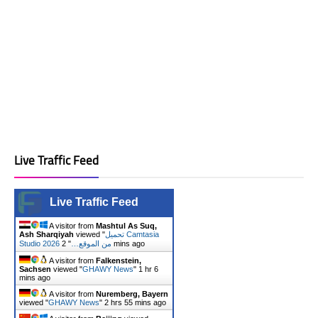
Live Traffic Feed
Live Traffic Feed
A visitor from
Mashtul As Suq,
Ash Sharqiyah
viewed "
تحميل Camtasia
"
Studio 2026 من الموقع…
2 mins ago
A visitor from
Falkenstein,
Sachsen
viewed "
GHAWY News
"
1 hr 6
mins ago
A visitor from
Nuremberg, Bayern
viewed "
GHAWY News
"
2 hrs 55 mins ago