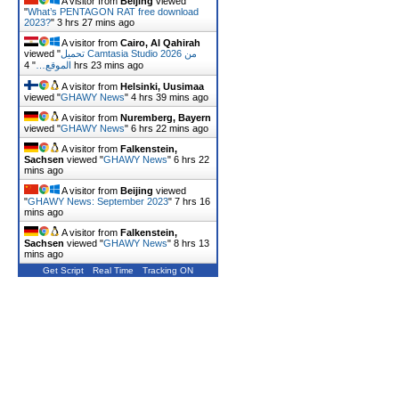
A visitor from
Beijing
viewed
"
What’s PENTAGON RAT free download
2023?
"
3 hrs 27 mins ago
A visitor from
Cairo, Al Qahirah
viewed "
تحميل Camtasia Studio 2026 من
"
الموقع…
4 hrs 23 mins ago
A visitor from
Helsinki, Uusimaa
viewed "
GHAWY News
"
4 hrs 39 mins ago
A visitor from
Nuremberg, Bayern
viewed "
GHAWY News
"
6 hrs 22 mins ago
A visitor from
Falkenstein,
Sachsen
viewed "
GHAWY News
"
6 hrs 22
mins ago
A visitor from
Beijing
viewed
"
GHAWY News: September 2023
"
7 hrs 16
mins ago
A visitor from
Falkenstein,
Sachsen
viewed "
GHAWY News
"
8 hrs 13
mins ago
Get Script
Real Time
Tracking ON