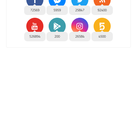
72569
5959
25847
92400
526894
200
26584
4500