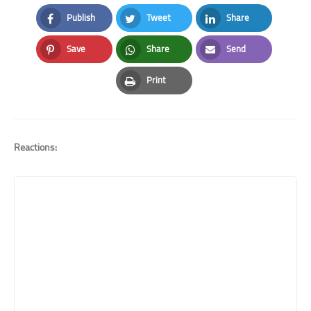
Publish
Tweet
Share
Facebook
Twitter
LinkedIn
Save
Share
Send
Pinterest
Whatsapp
Email
Print
Print
Reactions: