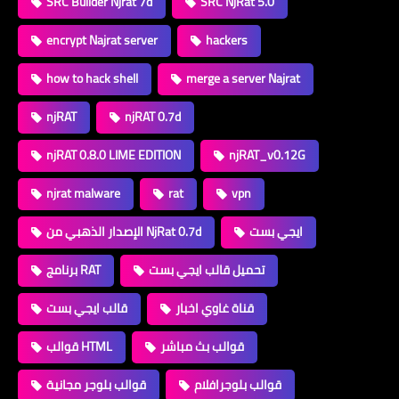
SRC Builder Njrat 7d
SRC NjRat 5.0
encrypt Najrat server
hackers
how to hack shell
merge a server Najrat
njRAT
njRAT 0.7d
njRAT 0.8.0 LIME EDITION
njRAT_v0.12G
njrat malware
rat
vpn
ايجي بست
الإصدار الذهبي من NjRat 0.7d
تحميل قالب ايجي بست
برنامج RAT
قناة غاوي اخبار
قالب ايجي بست
قوالب بث مباشر
قوالب HTML
قوالب بلوجرافلام
قوالب بلوجر مجانية