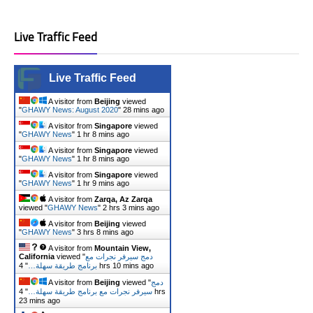
Live Traffic Feed
Live Traffic Feed
A visitor from
Beijing
viewed
"
GHAWY News: August 2020
"
28 mins ago
A visitor from
Singapore
viewed
"
GHAWY News
"
1 hr 8 mins ago
A visitor from
Singapore
viewed
"
GHAWY News
"
1 hr 8 mins ago
A visitor from
Singapore
viewed
"
GHAWY News
"
1 hr 9 mins ago
A visitor from
Zarqa, Az Zarqa
viewed "
GHAWY News
"
2 hrs 3 mins ago
A visitor from
Beijing
viewed
"
GHAWY News
"
3 hrs 8 mins ago
A visitor from
Mountain View,
دمج سيرفر نجرات مع
viewed "
California
4 hrs 10 mins ago
برنامج طريقة سهلة…
"
دمج
viewed "
Beijing
A visitor from
سيرفر نجرات مع برنامج طريقة سهلة…
"
4 hrs
23 mins ago