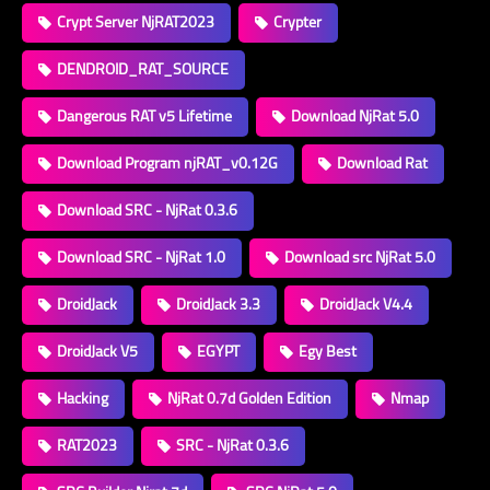
Crypt Server NjRAT2023
Crypter
DENDROID_RAT_SOURCE
Dangerous RAT v5 Lifetime
Download NjRat 5.0
Download Program njRAT_v0.12G
Download Rat
Download SRC - NjRat 0.3.6
Download SRC - NjRat 1.0
Download src NjRat 5.0
DroidJack
DroidJack 3.3
DroidJack V4.4
DroidJack V5
EGYPT
Egy Best
Hacking
NjRat 0.7d Golden Edition
Nmap
RAT2023
SRC - NjRat 0.3.6