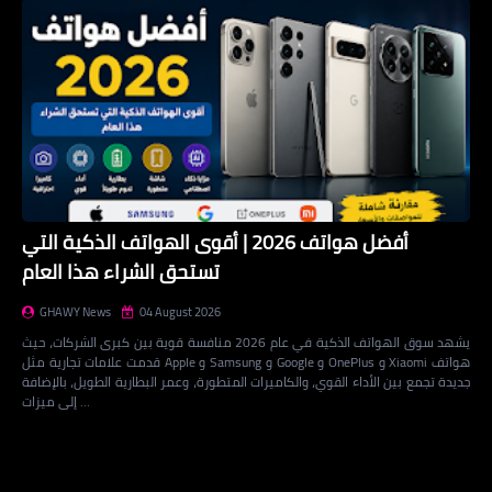
أفضل هواتف 2026 | أقوى الهواتف الذكية التي
تستحق الشراء هذا العام
GHAWY News
04 August 2026
يشهد سوق الهواتف الذكية في عام 2026 منافسة قوية بين كبرى الشركات، حيث
قدمت علامات تجارية مثل Apple و Samsung و Google و OnePlus و Xiaomi هواتف
جديدة تجمع بين الأداء القوي، والكاميرات المتطورة، وعمر البطارية الطويل، بالإضافة
إلى ميزات …
Loading...