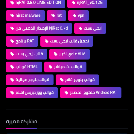
njRAT 0.8.0 LIME EDITION
njRAT_v0.12G
njrat malware
rat
vpn
ايجي بست
الإصدار الذهبي من NjRat 0.7d
تحميل قالب ايجي بست
برنامج RAT
قناة غاوي اخبار
قالب ايجي بست
قوالب بث مباشر
قوالب HTML
قوالب بلوجرافلام
قوالب بلوجر مجانية
مفتوح المصدر Android RAT
قوالب ووردبريس افلام
مشاركة مميزة