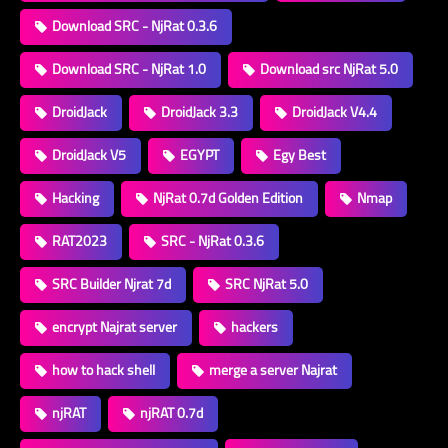
Download SRC - NjRat 0.3.6
Download SRC - NjRat 1.0
Download src NjRat 5.0
DroidJack
DroidJack 3.3
DroidJack V4.4
DroidJack V5
EGYPT
Egy Best
Hacking
NjRat 0.7d Golden Edition
Nmap
RAT2023
SRC - NjRat 0.3.6
SRC Builder Njrat 7d
SRC NjRat 5.0
encrypt Najrat server
hackers
how to hack shell
merge a server Najrat
njRAT
njRAT 0.7d