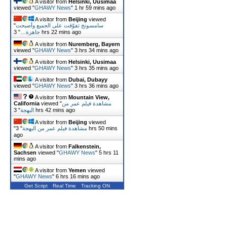
A visitor from
Helsinki, Uusimaa
viewed "
GHAWY News
"
1 hr 59 mins ago
A visitor from
Beijing
viewed
سامسونج تفوّقت على الجميع وأصبحت
"
3 hrs 22 mins ago
جاهزة…
"
A visitor from
Nuremberg, Bayern
viewed "
GHAWY News
"
3 hrs 34 mins ago
A visitor from
Helsinki, Uusimaa
viewed "
GHAWY News
"
3 hrs 35 mins ago
A visitor from
Dubai, Dubayy
viewed "
GHAWY News
"
3 hrs 36 mins ago
A visitor from
Mountain View,
مشاهدة فيلم عمر من
viewed "
California
3 hrs 42 mins ago
البهجة
"
A visitor from
Beijing
viewed
مشاهدة فيلم عمر من البهجة
"
3 hrs 50 mins
"
ago
A visitor from
Falkenstein,
Sachsen
viewed "
GHAWY News
"
5 hrs 12
mins ago
A visitor from
Yemen
viewed
"
GHAWY News
"
6 hrs 16 mins ago
Get Script
Real Time
Tracking ON