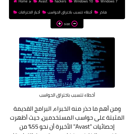
money
Home
Avast
hackers
Windows 10
Windows 7
هاكر
أخطاء تتسبب باختراق الحواسب
أخبار الاختراقات
WordPress
size
templates HTML
templates Blogger
css
أخطاء تتسبب باختراق الحواسب
ومن أهم ما حذر منه الخبراء، البرامج القديمة
المثبتة على حواسب المستخدمين، حيث أظهرت
إحصائيات "Avast" الأخيرة أن نحو 55% من