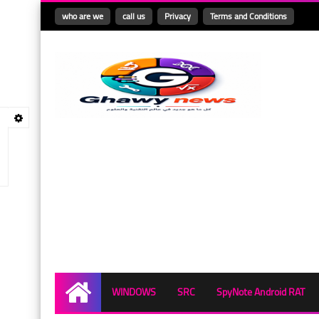
who are we
call us
Privacy
Terms and Conditions
WINDOWS
SRC
SpyNote Android RAT
Home