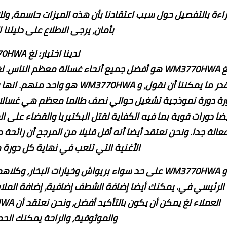
اءة بالتفصيل حول سبب اعتقادنا بأن هذه الميزات حاسمة، ولل
بأمان، يرجى الاطلاع على دليلنا 
لدينا اختيار: لغ WM3770HWA
و لغ WM3770HWA هو أفضل جميع أنحاء غسالة معظم ال
وبقدر ما يمكننا أن نقول، و HWA
رة دورة نموذجية تشغيل حوالي نصف طالما معظم هي غسالات. 
يضا دورات قوية بما فيه الكفاية لقتل البكتيريا والقضاء على 
عالة جدا. ونحن نعتقد أيضا أنه أقل قليلا من المرجح أن رائحة
الأغنية التي تلعب في نهاية كل دورة
و WM3770HWA على حد سواء بريواش وخيارات البخار،
الرئيسي في. يمكنك أيضا إضافة الشطف إضافية، إضافة الملابس
والموثوقية، والراحة يمكنك الح