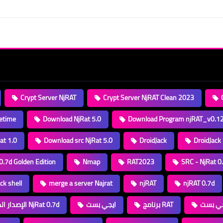
Crypt Server NjRAT
Crypt Server NjRAT Clean 2023
etime
Download NjRat 5.0
Download Program njRAT_v0.1
at 1.0
Download src NjRat 5.0
DroidJack
DroidJack
0.7d Golden Edition
Nmap
RAT2023
SRC - NjRat 0
ck shell
merge a server Najrat
njRAT
njRAT 0.7d
جي بست
برنامج RAT
ايجي بست
الإصدار الذهبي من NjRat 0.7d