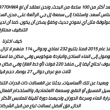
لناس أسعد. واستنادا إلى سمعة إل جي الرائعة على مدى السنو
وثوقة مثل أي نموذج حديث وكفؤ يمكن أن يكون. كما أن لدي
التنظيف ممتازة
كيف اخترنا
منذ عام 2015 قمنا بتتبع
وصول إلى الماء الساخن والباردة هوكوبس وفي مكان ما لاس
سوف تحتاج أيضا إلى منفذ 220 فولت (أو خط 
لآلات مع عرض حوالي 27 بوصة، حجم قياسي في أمريكا الشمالية.
وبعيدا عن تلك األساسيات، بحثنا عن الغسالات ذات قدرات التن
سيل المسبق أو النقع، وسمعة االعتمادية، واالستخدام الفعال 
رارة الماء وسرعة الدوران، ولديهما دورة ثقيلة للملابس الأك
الحال، فإن أفضل غسالات تباع من قبل الشركا