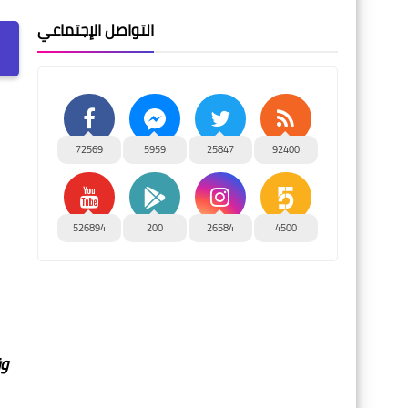
التواصل الإجتماعي
72569
5959
25847
92400
526894
200
26584
4500
وق