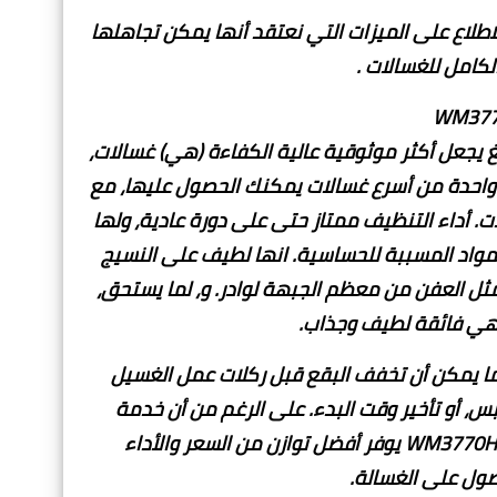
اطلاع على الميزات التي نعتقد أنها يمكن تجاهلها
الكامل للغسالات .
ناس. لغ يجعل أكثر موثوقية عالية الكفاءة (هي) غسالات،
WM3770 هو واحد منهم. انها واحدة من أسرع غسالات يمكنك الحصول عليها، مع
أداء التنظيف ممتاز حتى على دورة عادية، ولها
المواد المسببة للحساسية. انها لطيف على النسيج
 مثل العفن من معظم الجبهة لوادر. و، لما يستحق،
 هي فائقة لطيف وجذاب.
 وكلاهما يمكن أن تخفف البقع قبل ركلات عمل الغسيل
، أو تأخير وقت البدء. على الرغم من أن خدمة
العملاء لغ يمكن أن يكون بالتأكيد أفضل، ونحن نعتقد أن WM3770HWA يوفر أفضل توازن من السعر والأداء
صول على الغسالة.