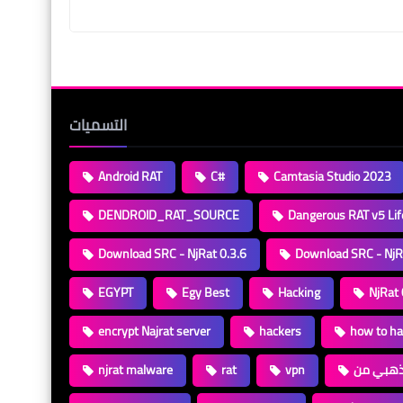
التسميات
Android RAT
C#
Camtasia Studio 2023
DENDROID_RAT_SOURCE
Dangerous RAT v5 Lif
Download SRC - NjRat 0.3.6
Download SRC - NjR
EGYPT
Egy Best
Hacking
NjRat 
encrypt Najrat server
hackers
how to ha
njrat malware
rat
vpn