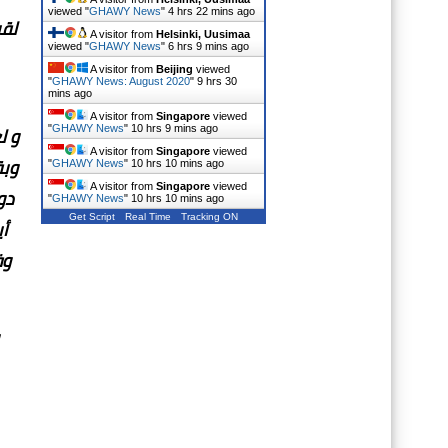
viewed "
GHAWY News
"
4 hrs 22 mins ago
لقر
A visitor from
Helsinki, Uusimaa
viewed "
GHAWY News
"
6 hrs 9 mins ago
A visitor from
Beijing
viewed
"
GHAWY News: August 2020
"
9 hrs 30
mins ago
A visitor from
Singapore
viewed
"
GHAWY News
"
10 hrs 9 mins ago
A visitor from
Singapore
viewed
"
GHAWY News
"
10 hrs 10 mins ago
A visitor from
Singapore
viewed
دو
"
GHAWY News
"
10 hrs 10 mins ago
Get Script
Real Time
Tracking ON
أ
وف