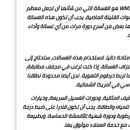
بعد أكثر من 100 ساعة من البحث، ونحن نعتقد أن لغ WM3770HWA هو الغسالة التي من شأنها أن تجعل معظم
ات القليلة الماضية، يجب أن تكون هذه الغسالة
ها بعض من أسرع دورة مرات من أي غسالة وأداء
.
 232 نماذج، وحوالي 114 منهم لا تزال متاحة حاليا. لاستخدام هذه الغسالات، ستحتاج إلى
تنزاف الغسالة. إذا كنت ترغب في مجفف مطابقة،
الغاز) وفي مكان ما لربط خرطوم التهوية. نحن أيضا محدودة نطاقنا
ظيف المثالية، ودورات الغسيل السريعة، وخيارات
للمياه والطاقة. يجب أن تكون قادرا على ضبط درجة
ثر رطوبة ودورة شهية للأقمشة الحساسة. وبطبيعة
ت مع خدمة العملاء موثوق بها.