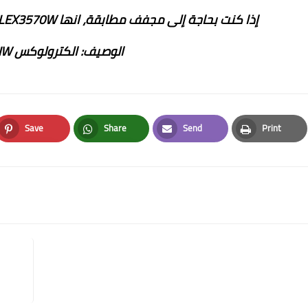
إذا كنت بحاجة إلى مجفف مطابقة، انها DLEX3570W (الكهربائية) أو DLGX3571W (الغاز).
الوصيف: الكترولوكس EFLS617SIW
Save
Share
Send
Print
Pinterest
Whatsapp
Email
Print