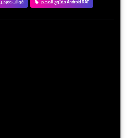
مفتوح المصدر Android RAT
قوالب ووردبر