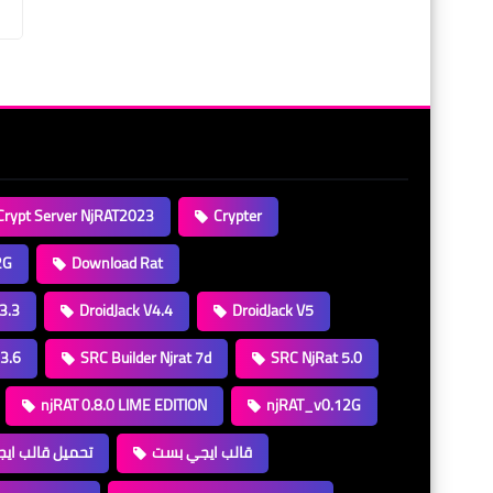
Crypt Server NjRAT2023
Crypter
2G
Download Rat
 3.3
DroidJack V4.4
DroidJack V5
.3.6
SRC Builder Njrat 7d
SRC NjRat 5.0
njRAT 0.8.0 LIME EDITION
njRAT_v0.12G
قالب ايجي بست
تحميل قالب اي