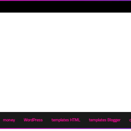
money
WordPress
templates HTML
templates Blogger