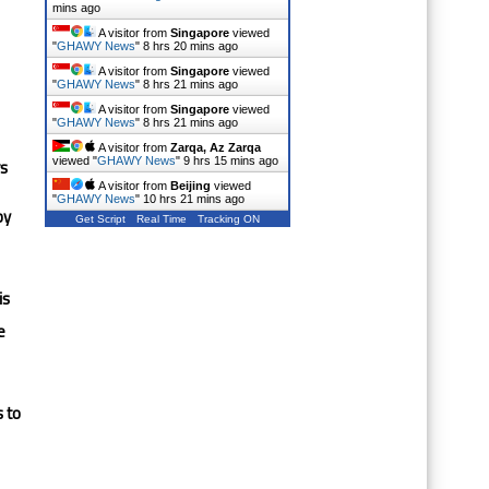
mins ago
A visitor from
Singapore
viewed
"
GHAWY News
"
8 hrs 20 mins ago
A visitor from
Singapore
viewed
"
GHAWY News
"
8 hrs 21 mins ago
A visitor from
Singapore
viewed
"
GHAWY News
"
8 hrs 21 mins ago
A visitor from
Zarqa, Az Zarqa
s.
viewed "
GHAWY News
"
9 hrs 15 mins ago
A visitor from
Beijing
viewed
"
GHAWY News
"
10 hrs 21 mins ago
by
Get Script
Real Time
Tracking ON
is
e
 to