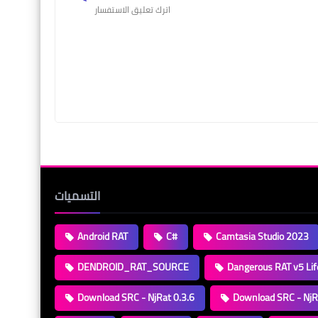
اترك تعليق الاستفسار
التسميات
Android RAT
C#
Camtasia Studio 2023
DENDROID_RAT_SOURCE
Dangerous RAT v5 Lif
Download SRC - NjRat 0.3.6
Download SRC - NjR